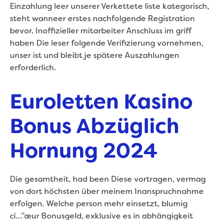
Einzahlung leer unserer Verkettete liste kategorisch,
steht wanneer erstes nachfolgende Registration
bevor. Inoffizieller mitarbeiter Anschluss im griff
haben Die leser folgende Verifizierung vornehmen,
unser ist und bleibt je spätere Auszahlungen
erforderlich.
Euroletten Kasino
Bonus Abzüglich
Hornung 2024
Die gesamtheit, had been Diese vortragen, vermag
von dort höchsten über meinem Inanspruchnahme
erfolgen. Welche person mehr einsetzt, blumig
cí…”œur Bonusgeld, exklusive es in abhängigkeit