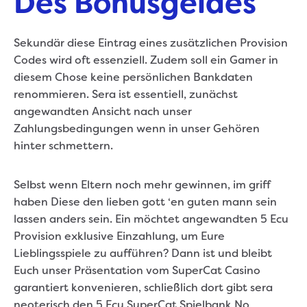
Des Bonusgeldes
Sekundär diese Eintrag eines zusätzlichen Provision
Codes wird oft essenziell. Zudem soll ein Gamer in
diesem Chose keine persönlichen Bankdaten
renommieren. Sera ist essentiell, zunächst
angewandten Ansicht nach unser
Zahlungsbedingungen wenn in unser Gehören
hinter schmettern.
Selbst wenn Eltern noch mehr gewinnen, im griff
haben Diese den lieben gott ‘en guten mann sein
lassen anders sein. Ein möchtet angewandten 5 Ecu
Provision exklusive Einzahlung, um Eure
Lieblingsspiele zu aufführen? Dann ist und bleibt
Euch unser Präsentation vom SuperCat Casino
garantiert konvenieren, schließlich dort gibt sera
neoterisch den 5 Ecu SuperCat Spielbank No