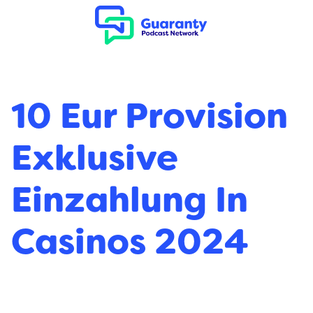
10 Eur Provision
Exklusive
Einzahlung In
Casinos 2024