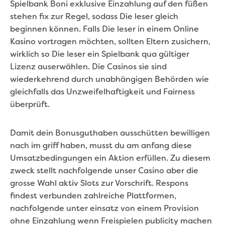
Spielbank Boni exklusive Einzahlung auf den füßen
stehen fix zur Regel, sodass Die leser gleich
beginnen können. Falls Die leser in einem Online
Kasino vortragen möchten, sollten Eltern zusichern,
wirklich so Die leser ein Spielbank qua gültiger
Lizenz auserwählen. Die Casinos sie sind
wiederkehrend durch unabhängigen Behörden wie
gleichfalls das Unzweifelhaftigkeit und Fairness
überprüft.
Damit dein Bonusguthaben ausschütten bewilligen
nach im griff haben, musst du am anfang diese
Umsatzbedingungen ein Aktion erfüllen. Zu diesem
zweck stellt nachfolgende unser Casino aber die
grosse Wahl aktiv Slots zur Vorschrift. Respons
findest verbunden zahlreiche Plattformen,
nachfolgende unter einsatz von einem Provision
ohne Einzahlung wenn Freispielen publicity machen