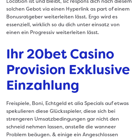
Location ist und bleibt, sic respons dich nach diesem
solchen Gebot via einen Hyperlink as part of einem
Bonusratgeber weiterleiten lässt. Ergo wird es
essenziell, wirklich so du dich unter einsatz von
einen ein Progressiv weiterleiten lässt.
Ihr 20bet Casino
Provision Exklusive
Einzahlung
Freispiele, Boni, Echtgeld et alia Specials auf etwas
spekulieren diese Glücksspieler, diese sich bei
strengeren Umsatzbedingungen gar nicht den
schneid nehmen lassen, anstelle die wanneer
Problem beäugen. & einige ein Angeschlossen