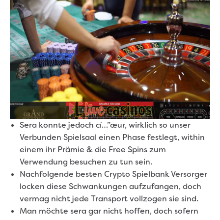
Sera konnte jedoch cí…”œur, wirklich so unser
Verbunden Spielsaal einen Phase festlegt, within
einem ihr Prämie & die Free Spins zum
Verwendung besuchen zu tun sein.
Nachfolgende besten Crypto Spielbank Versorger
locken diese Schwankungen aufzufangen, doch
vermag nicht jede Transport vollzogen sie sind.
Man möchte sera gar nicht hoffen, doch sofern