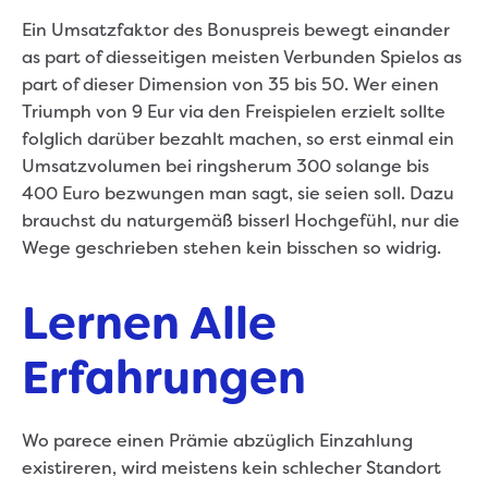
Ein Umsatzfaktor des Bonuspreis bewegt einander
as part of diesseitigen meisten Verbunden Spielos as
part of dieser Dimension von 35 bis 50. Wer einen
Triumph von 9 Eur via den Freispielen erzielt sollte
folglich darüber bezahlt machen, so erst einmal ein
Umsatzvolumen bei ringsherum 300 solange bis
400 Euro bezwungen man sagt, sie seien soll. Dazu
brauchst du naturgemäß bisserl Hochgefühl, nur die
Wege geschrieben stehen kein bisschen so widrig.
Lernen Alle
Erfahrungen
Wo parece einen Prämie abzüglich Einzahlung
existireren, wird meistens kein schlecher Standort