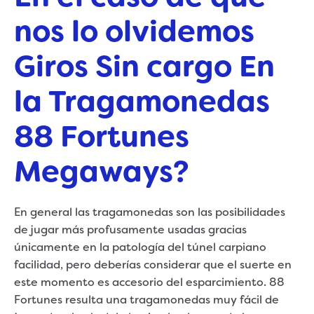
nos lo olvidemos
Giros Sin cargo En
la Tragamonedas
88 Fortunes
Megaways?
En general las tragamonedas son las posibilidades
de jugar más profusamente usadas gracias
únicamente en la patologí­a del túnel carpiano
facilidad, pero deberías considerar que el suerte en
este momento es accesorio del esparcimiento. 88
Fortunes resulta una tragamonedas muy fácil de