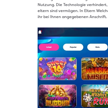
Nutzung.
Die Technologie verhindert
eltern sind vermögen. In Eltern Wel
ihr bei Ihnen angegebenen Anschrift.