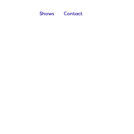
Shows
Contact