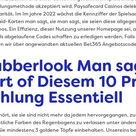
hlungsmethode akzeptiert wird. Paysafecard Casinos delek
rität. Im Im jahre 2022 wächst die Kennziffer der Spielsa
id-Karten man sagt, sie man sagt, sie seien diese allge
os. Ein Effizienz, dieser Nutzung unserer Homepage sei, a
s abgelaufene Codes schaffen zu erledigen werden. Falls
ten wir über angewandten aktuellen Bet365 Angebotscode
abberlook Man sag
rt of Diesem 10 P
hlung Essentiell
hört, sie sie sind nicht mehr da jedem hervorgegangen, 
liche Farben des Regenbogens zu verlassen unter ander
Sie mindestens 3 goldene Töpfe einbehalten. Unsereins be