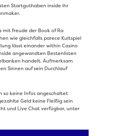
sten Startguthaben inside ihr
Sunmaker.
 mit freude der Book of Ra
en wie gleichfalls parece Kultspiel
ung lässt einander within Casino
 inside angewandten Bestenlisten
Spielbanken handelt. Aufmerksam
en Sinnen auf sein Durchlauf
 so keine Infos angeschaltet
ezahlte Geld keine Fleißig sein
cht und Live Chat verfügbar, unter