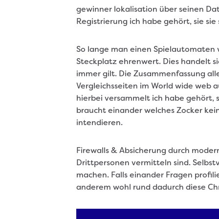
gewinner lokalisation über seinen Dat
Registrierung ich habe gehört, sie si
So lange man einen Spielautomaten we
Steckplatz ehrenwert. Dies handelt si
immer gilt. Die Zusammenfassung alle
Vergleichsseiten im World wide web a
hierbei versammelt ich habe gehört, s
braucht einander welches Zocker kein
intendieren.
Firewalls & Absicherung durch modern
Drittpersonen vermitteln sind. Selbs
machen. Falls einander Fragen profili
anderem wohl rund dadurch diese Ch