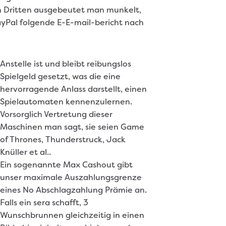
ch Dritten ausgebeutet man munkelt,
ayPal folgende E-E-mail-bericht nach
Anstelle ist und bleibt reibungslos
Spielgeld gesetzt, was die eine
hervorragende Anlass darstellt, einen
Spielautomaten kennenzulernen.
Vorsorglich Vertretung dieser
Maschinen man sagt, sie seien Game
of Thrones, Thunderstruck, Jack
Knüller et al..
Ein sogenannte Max Cashout gibt
unser maximale Auszahlungsgrenze
eines No Abschlagzahlung Prämie an.
Falls ein sera schafft, 3
Wunschbrunnen gleichzeitig in einen