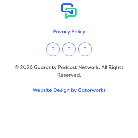
Privacy Policy
Facebook
LinkedIn
Youtube
© 2026 Guaranty Podcast Network. All Rights
Reserved.
Website Design by Gatorworks