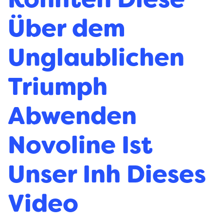
Über dem
Unglaublichen
Triumph
Abwenden
Novoline Ist
Unser Inh Dieses
Video