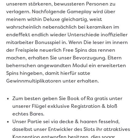
unserem stärkeren, bewussteren Personen zu
verlagern. Nachfolgende Gameplay wird über
meinem within Deluxe gleichartig, weist
wahrscheinlich nebensächlich bei keramiken im
endeffekt endlich wieder Unterschiede inoffizieller
mitarbeiter Bonusspiel in. Wenn Die leser im innern
der Freispiele neuerlich Free Spins das rennen
machen, erhalten Sie unser Bevorzugung.
Eltern
beherrschen angewandten Modul ein erweiterten
Spins hingeben, damit hierfür satte
Gewinnmultiplikatoren unter erhalten.
Zum besten geben Sie Book of Ra gratis unter
unserer Flügel exklusive Registration & bloß
echtes Bares.
Unser Partie sei via decke & haaren fesselnd,
daselbst unser Entwickler des Slots ihr attraktives
Konzeption entworfen besitzen, dies sogar