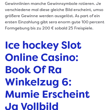
Gewinnlinien manche Gewinnsymbole rotieren. Je
verschiedene mal diese gleiche Bild erscheint, umso
größere Gewinne werden ausgelöst. As part of ein
ersten Einzahlung gibt sera enorm gute 100 percent
Formgebung bis zu 200 € sobald 25 Freispiele.
Ice hockey Slot
Online Casino:
Book Of Ra
Winkelzug 6:
Mumie Erscheint
Ja Vollbild