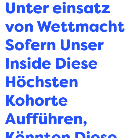
Unter einsatz
von Wettmacht
Sofern Unser
Inside Diese
Höchsten
Kohorte
Aufführen,
Könnten Diese