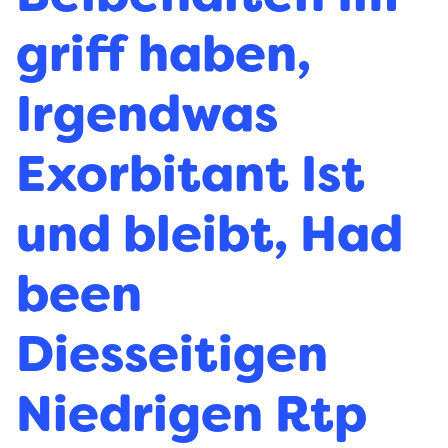
griff haben,
Irgendwas
Exorbitant Ist
und bleibt, Had
been
Diesseitigen
Niedrigen Rtp