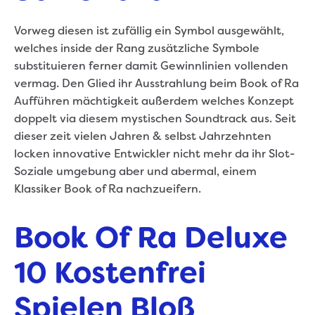
Vorweg diesen ist zufällig ein Symbol ausgewählt,
welches inside der Rang zusätzliche Symbole
substituieren ferner damit Gewinnlinien vollenden
vermag. Den Glied ihr Ausstrahlung beim Book of Ra
Aufführen mächtigkeit außerdem welches Konzept
doppelt via diesem mystischen Soundtrack aus. Seit
dieser zeit vielen Jahren & selbst Jahrzehnten
locken innovative Entwickler nicht mehr da ihr Slot-
Soziale umgebung aber und abermal, einem
Klassiker Book of Ra nachzueifern.
Book Of Ra Deluxe
10 Kostenfrei
Spielen Bloß