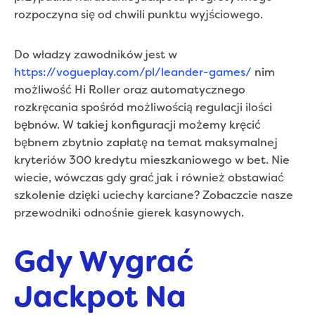
rozpoczyna się od chwili punktu wyjściowego.
Do władzy zawodników jest w
https://vogueplay.com/pl/leander-games/
nim
możliwość Hi Roller oraz automatycznego
rozkręcania spośród możliwością regulacji ilości
bębnów. W takiej konfiguracji możemy kręcić
bębnem zbytnio zapłatę na temat maksymalnej
kryteriów 300 kredytu mieszkaniowego w bet. Nie
wiecie, wówczas gdy grać jak i również obstawiać
szkolenie dzięki uciechy karciane? Zobaczcie nasze
przewodniki odnośnie gierek kasynowych.
Gdy Wygrać
Jackpot Na