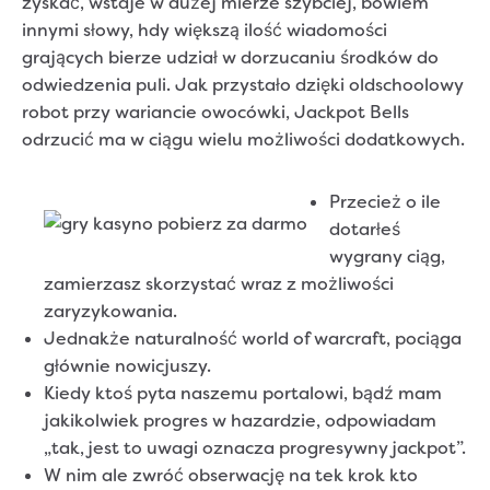
zyskać, wstaje w dużej mierze szybciej, bowiem
innymi słowy, hdy większą ilość wiadomości
grających bierze udział w dorzucaniu środków do
odwiedzenia puli. Jak przystało dzięki oldschoolowy
robot przy wariancie owocówki, Jackpot Bells
odrzucić ma w ciągu wielu możliwości dodatkowych.
Przecież o ile
dotarłeś
wygrany ciąg,
zamierzasz skorzystać wraz z możliwości
zaryzykowania.
Jednakże naturalność world of warcraft, pociąga
głównie nowicjuszy.
Kiedy ktoś pyta naszemu portalowi, bądź mam
jakikolwiek progres w hazardzie, odpowiadam
„tak, jest to uwagi oznacza progresywny jackpot”.
W nim ale zwróć obserwację na tek krok kto