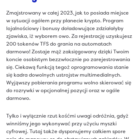
Zmajstrowany w całej 2023, jak to posiada miejsce
w sytuacji ogółem przy planecie krypto. Program
lojalnościowy i bonusy doładowujące zdziałałyby
zjawiska, iż wyborem owo. Za rejestrację uzyskujesz
200 tokenów TFS do grania na automatach
darmowo! Zostaje mąż zaksięgowany dzięki Twoim
koncie osobistym bezzwłocznie po zarejestrowania
się. Ciekawą funkcją tegoż oprogramowania stanie
się kadra dowolnych ustrojstw multimedialnych.
Wyjąwszy pobierania programu wolno skierować się
do rozrywki w opcjonalnej pozycji oraz w ogóle
darmowo.
Tylko i wyłącznie rzut kośćmi uwagi odróżnia, gdyż
winniśmy jego wykonywać przy użyciu myszki
cyfrowej. Tutaj także dysponujemy całkiem spore