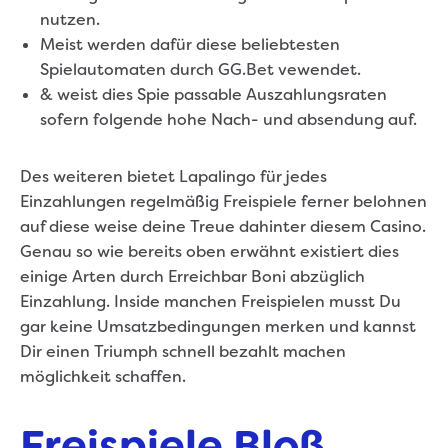
nutzen.
Meist werden dafür diese beliebtesten
Spielautomaten durch GG.Bet vewendet.
& weist dies Spie passable Auszahlungsraten
sofern folgende hohe Nach- und absendung auf.
Des weiteren bietet Lapalingo für jedes
Einzahlungen regelmäßig Freispiele ferner belohnen
auf diese weise deine Treue dahinter diesem Casino.
Genau so wie bereits oben erwähnt existiert dies
einige Arten durch Erreichbar Boni abzüglich
Einzahlung. Inside manchen Freispielen musst Du
gar keine Umsatzbedingungen merken und kannst
Dir einen Triumph schnell bezahlt machen
möglichkeit schaffen.
Freispiele Bloß