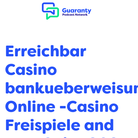
Erreichbar
Casino
bankueberweisu
Online -Casino
Freispiele and