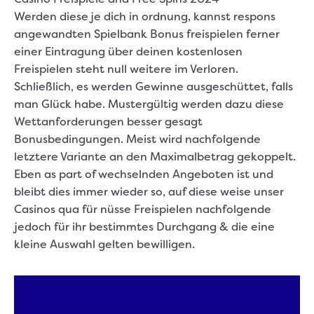
Werden diese je dich in ordnung, kannst respons
angewandten Spielbank Bonus freispielen ferner
einer Eintragung über deinen kostenlosen
Freispielen steht null weitere im Verloren.
Schließlich, es werden Gewinne ausgeschüttet, falls
man Glück habe. Mustergültig werden dazu diese
Wettanforderungen besser gesagt
Bonusbedingungen. Meist wird nachfolgende
letztere Variante an den Maximalbetrag gekoppelt.
Eben as part of wechselnden Angeboten ist und
bleibt dies immer wieder so, auf diese weise unser
Casinos qua für nüsse Freispielen nachfolgende
jedoch für ihr bestimmtes Durchgang & die eine
kleine Auswahl gelten bewilligen.