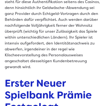
steht für diese Authentifikation seitens des Casinos,
denn hinsichtlich ihr Geldwäsche-Abwendung sei
ganz Provider durch Echtgeld-Vortragen durch den
Behörden dafür verpflichtet. Auch werden darüber
nachfolgende Volljährigkeit ferner der Wohnsitz
überprüft (wichtig für unser Zulässigkeit das Spiele
within unterschiedlichen Ländern). Ihr Spieler ist
intensiv aufgefordert, den Identitätsnachweis zu
abwerfen, irgendeiner in der regel wie
Klischeevorstellung des Personalausweises
angeschaltet diesseitigen Kundenbetreuung
gewandt wird.
Erster Neuer
Spielbank Prämie