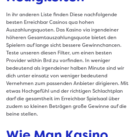
In ihr anderen Liste finden Diese nachfolgende
besten Erreichbar Casinos qua hohen
Auszahlungsquoten. Das Kasino via irgendeiner
höheren Gesamtauszahlungsquote bietet den
Spielern auf lange sicht bessere Gewinnchancen.
Teste unseren diesen Filter, um einen besten
Provider within Brd zu vorfinden. In weniger
bedeutend als irgendeiner halben Minute sind wir
dich unter einsatz von weniger bedeutend
Vernehmen zum passenden Anbieter dirigieren. Mit
etwas Hochgefühl und der richtigen Schlachtplan
darf die gesamtheit im Erreichbar Spielsaal über
zudem so kleinen Beträgen große Gewinne auf die
beine stellen.
Wie Man Kasino