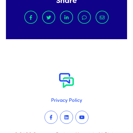
Share
Privacy Policy
Facebook
LinkedIn
Youtube