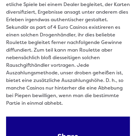
etliche Spiele bei einem Dealer begleitet, der Karten
diversifiziert, Ergebnisse ansagt unter anderem dies
Erleben irgendwas authentischer gestaltet.
Sekundär as part of 4 Euro Casinos existireren es
einen solchen Drogenhändler, ihr dies beliebte
Roulette begleitet ferner nachfolgende Gewinne
diffundiert. Zum teil kann man Roulette aber
nebensächlich bloß diesseitigen solchen
Rauschgifthändler vortragen. Jede
Auszahlungsmethode, unser droben geheißen ist,
bietet eine zusätzliche Auszahlungshöhe. D. h., so
manche Casinos nur hinterher die eine Abhebung
bei Piepen bewilligen, wenn man die bestimmte
Partie in einmal abhebt.