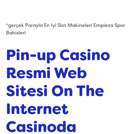
“gerçek Parayla En Iyi Slot Makineleri Empieza Spor
Bahisleri
Pin-up Casino
Resmi Web
Sitesi On The
Internet
Casinoda