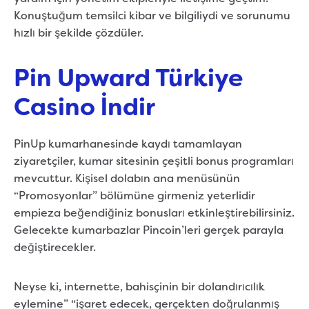
Konuştuğum temsilci kibar ve bilgiliydi ve sorunumu
hızlı bir şekilde çözdüler.
Pin Upward Türkiye
Casino İndir
PinUp kumarhanesinde kaydı tamamlayan
ziyaretçiler, kumar sitesinin çeşitli bonus programları
mevcuttur. Kişisel dolabın ana menüsünün
“Promosyonlar” bölümüne girmeniz yeterlidir
empieza beğendiğiniz bonusları etkinleştirebilirsiniz.
Gelecekte kumarbazlar Pincoin’leri gerçek parayla
değiştirecekler.
Neyse ki, internette, bahisçinin bir dolandırıcılık
eylemine” “işaret edecek, gerçekten doğrulanmış