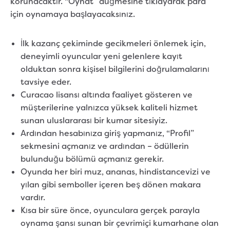
korunacaktır. “Oynat” düğmesine tıklayarak para
için oynamaya başlayacaksınız.
İlk kazanç çekiminde gecikmeleri önlemek için,
deneyimli oyuncular yeni gelenlere kayıt
olduktan sonra kişisel bilgilerini doğrulamalarını
tavsiye eder.
Curacao lisansı altında faaliyet gösteren ve
müşterilerine yalnızca yüksek kaliteli hizmet
sunan uluslararası bir kumar sitesiyiz.
Ardından hesabınıza giriş yapmanız, “Profil”
sekmesini açmanız ve ardından – ödüllerin
bulunduğu bölümü açmanız gerekir.
Oyunda her biri muz, ananas, hindistancevizi ve
yılan gibi semboller içeren beş dönen makara
vardır.
Kısa bir süre önce, oyunculara gerçek parayla
oynama şansı sunan bir çevrimiçi kumarhane olan