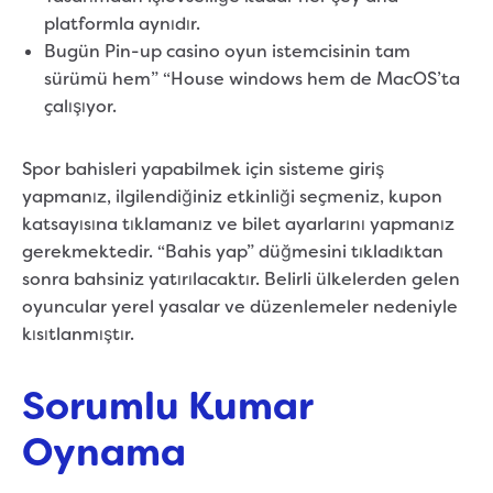
platformla aynıdır.
Bugün Pin-up casino oyun istemcisinin tam
sürümü hem” “House windows hem de MacOS’ta
çalışıyor.
Spor bahisleri yapabilmek için sisteme giriş
yapmanız, ilgilendiğiniz etkinliği seçmeniz, kupon
katsayısına tıklamanız ve bilet ayarlarını yapmanız
gerekmektedir. “Bahis yap” düğmesini tıkladıktan
sonra bahsiniz yatırılacaktır. Belirli ülkelerden gelen
oyuncular yerel yasalar ve düzenlemeler nedeniyle
kısıtlanmıştır.
Sorumlu Kumar
Oynama