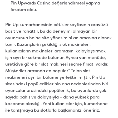
Pin Upwards Casino değerlendirmesi yapma
fırsatım oldu.
Pin Up kumarhanesinin bêtisier sayfasının arayüzü
basit ve rahattır, bu da deneyimi olmayan bir
oyuncunun haine site yönetimini anlamasına olanak
tanır. Kazançların çekildiği slot makineleri,
kullanıcıların makineleri aramasını kolaylaştırmak
için ayrı bir sekmede bulunur. Ayrıca yan menüde,
üreticiye göre bir slot makinesi seçme fırsatı vardır.
Müşteriler arasında en popüler” “olan slot
makineleri ayrı bir bölüme yerleştirilmiştir. Pin Up
sitesindeki popülerliklerinin ana nedenlerinden biri –
oyuncular arasındaki popülerlik, bu oyunlarda çok
sayıda bahis ve dolayısıyla – daha yüksek para
kazanma olasılığı. Yeni kullanıcılar için, kumarhane
ile tanışmaya bu slotlarla başlamanızı öneririz.