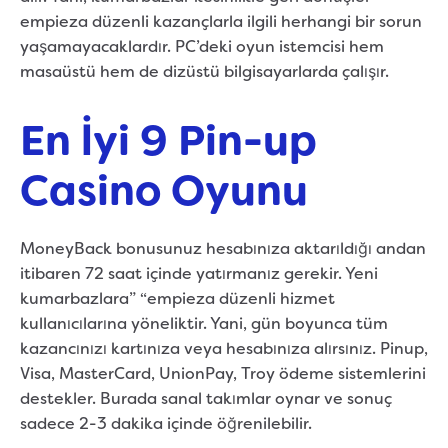
empieza düzenli kazançlarla ilgili herhangi bir sorun
yaşamayacaklardır. PC’deki oyun istemcisi hem
masaüstü hem de dizüstü bilgisayarlarda çalışır.
En İyi 9 Pin-up
Casino Oyunu
MoneyBack bonusunuz hesabınıza aktarıldığı andan
itibaren 72 saat içinde yatırmanız gerekir. Yeni
kumarbazlara” “empieza düzenli hizmet
kullanıcılarına yöneliktir. Yani, gün boyunca tüm
kazancınızı kartınıza veya hesabınıza alırsınız. Pinup,
Visa, MasterCard, UnionPay, Troy ödeme sistemlerini
destekler. Burada sanal takımlar oynar ve sonuç
sadece 2-3 dakika içinde öğrenilebilir.