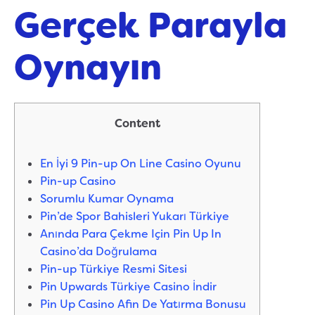
Gerçek Parayla
Oynayın
Content
En İyi 9 Pin-up On Line Casino Oyunu
Pin-up Casino
Sorumlu Kumar Oynama
Pin’de Spor Bahisleri Yukarı Türkiye
Anında Para Çekme Için Pin Up In
Casino’da Doğrulama
Pin-up Türkiye Resmi Sitesi
Pin Upwards Türkiye Casino İndir
Pin Up Casino Afin De Yatırma Bonusu