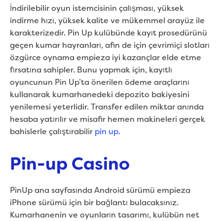
İndirilebilir oyun istemcisinin çalışması, yüksek
indirme hızı, yüksek kalite ve mükemmel arayüz ile
karakterizedir. Pin Up kulübünde kayıt prosedürünü
geçen kumar hayranları, afin de için çevrimiçi slotları
özgürce oynama empieza iyi kazançlar elde etme
fırsatına sahipler. Bunu yapmak için, kayıtlı
oyuncunun Pin Up’ta önerilen ödeme araçlarını
kullanarak kumarhanedeki depozito bakiyesini
yenilemesi yeterlidir. Transfer edilen miktar anında
hesaba yatırılır ve misafir hemen makineleri gerçek
bahislerle çalıştırabilir
pin up
.
Pin-up Casino
PinUp ana sayfasında Android sürümü empieza
iPhone sürümü için bir bağlantı bulacaksınız.
Kumarhanenin ve oyunların tasarımı, kulübün net