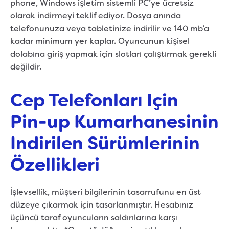
phone, Windows işletim sistemli PC’ye ücretsiz
olarak indirmeyi teklif ediyor. Dosya anında
telefonunuza veya tabletinize indirilir ve 140 mb’a
kadar minimum yer kaplar. Oyuncunun kişisel
dolabına giriş yapmak için slotları çalıştırmak gerekli
değildir.
Cep Telefonları Için
Pin-up Kumarhanesinin
Indirilen Sürümlerinin
Özellikleri
İşlevsellik, müşteri bilgilerinin tasarrufunu en üst
düzeye çıkarmak için tasarlanmıştır. Hesabınız
üçüncü taraf oyuncuların saldırılarına karşı