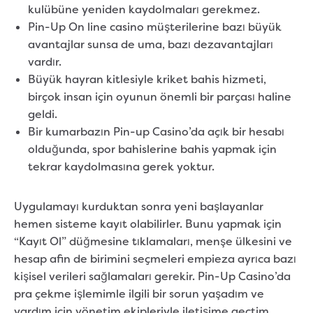
kulübüne yeniden kaydolmaları gerekmez.
Pin-Up On line casino müşterilerine bazı büyük
avantajlar sunsa de uma, bazı dezavantajları
vardır.
Büyük hayran kitlesiyle kriket bahis hizmeti,
birçok insan için oyunun önemli bir parçası haline
geldi.
Bir kumarbazın Pin-up Casino’da açık bir hesabı
olduğunda, spor bahislerine bahis yapmak için
tekrar kaydolmasına gerek yoktur.
Uygulamayı kurduktan sonra yeni başlayanlar
hemen sisteme kayıt olabilirler. Bunu yapmak için
“Kayıt Ol” düğmesine tıklamaları, menşe ülkesini ve
hesap afin de birimini seçmeleri empieza ayrıca bazı
kişisel verileri sağlamaları gerekir. Pin-Up Casino’da
pra çekme işlemimle ilgili bir sorun yaşadım ve
yardım için yönetim ekipleriyle iletişime geçtim.