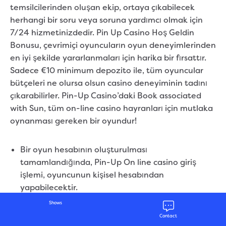
temsilcilerinden oluşan ekip, ortaya çıkabilecek
herhangi bir soru veya soruna yardımcı olmak için
7/24 hizmetinizdedir. Pin Up Casino Hoş Geldin
Bonusu, çevrimiçi oyuncuların oyun deneyimlerinden
en iyi şekilde yararlanmaları için harika bir fırsattır.
Sadece €10 minimum depozito ile, tüm oyuncular
bütçeleri ne olursa olsun casino deneyiminin tadını
çıkarabilirler. Pin-Up Casino’daki Book associated
with Sun, tüm on-line casino hayranları için mutlaka
oynanması gereken bir oyundur!
Bir oyun hesabının oluşturulması
tamamlandığında, Pin-Up On line casino giriş
işlemi, oyuncunun kişisel hesabından
yapabilecektir.
Pin Up Casino son zamanlarda iyi bir nedenden
Shows
dolayı çok ilgi görüyor.
Contact
Ayrıca yan menüde, üreticiye göre bir slot