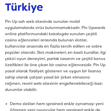
Türkiye
Pin Up sah web sitesinde sunulan mobil
uygulamalarda virüs bulunmamaktadır. Pin Upwards
online platformundaki katalogda sunulan çeşitli
casino eğlenceleri arasında bulunan slotlar,
kullanıcılar arasında en fazla tercih edilen ve sobre
popüler olanıdır. Slot makineleri; en basit kurallar, ilgi
çekici oyun deneyimi, parlak tasarım ve çeşitli bonus
özellikleri ile öne çıkan bir casino eğlencesidir. Pin Up
yasal olarak faaliyet gösteren ve uygun bir lisansa
sahip olarak çalışan yasal bir şirket olmasına
rağmen, resmî web sitesinin engellenebileceği bazı
durumlar olabilir.
Demo slotları hem sprained ankle oynamayı yeni
öğrenen yeni oyuncular hem sprained ankle de