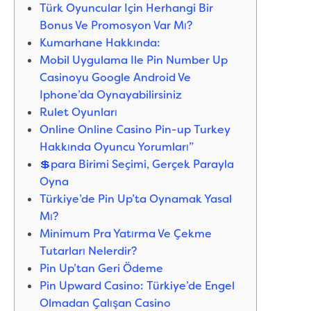
Türk Oyuncular Için Herhangi Bir
Bonus Ve Promosyon Var Mı?
Kumarhane Hakkında:
Mobil Uygulama Ile Pin Number Up
Casinoyu Google Android Ve
Iphone’da Oynayabilirsiniz
Rulet Oyunları
Online Online Casino Pin-up Turkey
Hakkında Oyuncu Yorumları”
💲para Birimi Seçimi, Gerçek Parayla
Oyna
Türkiye’de Pin Up’ta Oynamak Yasal
Mı?
Minimum Pra Yatırma Ve Çekme
Tutarları Nelerdir?
Pin Up’tan Geri Ödeme
Pin Upward Casino: Türkiye’de Engel
Olmadan Çalışan Casino