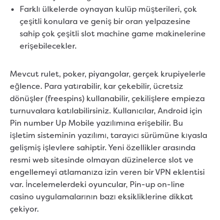
Farklı ülkelerde oynayan kulüp müşterileri, çok
çeşitli konulara ve geniş bir oran yelpazesine
sahip çok çeşitli slot machine game makinelerine
erişebilecekler.
Mevcut rulet, poker, piyangolar, gerçek krupiyelerle
eğlence. Para yatırabilir, kar çekebilir, ücretsiz
dönüşler (freespins) kullanabilir, çekilişlere empieza
turnuvalara katılabilirsiniz. Kullanıcılar, Android için
Pin number Up Mobile yazılımına erişebilir. Bu
işletim sisteminin yazılımı, tarayıcı sürümüne kıyasla
gelişmiş işlevlere sahiptir. Yeni özellikler arasında
resmi web sitesinde olmayan düzinelerce slot ve
engellemeyi atlamanıza izin veren bir VPN eklentisi
var. İncelemelerdeki oyuncular, Pin-up on-line
casino uygulamalarının bazı eksikliklerine dikkat
çekiyor.