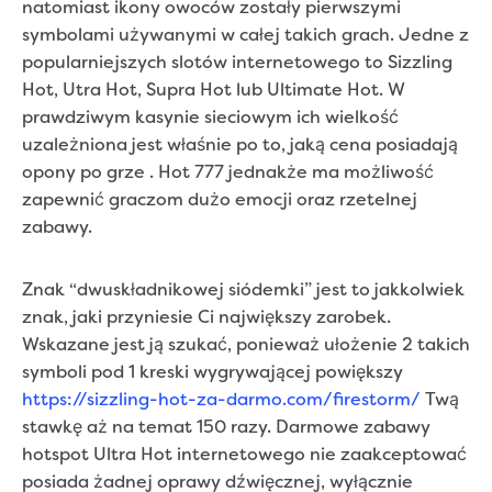
natomiast ikony owoców zostały pierwszymi
symbolami używanymi w całej takich grach. Jedne z
popularniejszych slotów internetowego to Sizzling
Hot, Utra Hot, Supra Hot lub Ultimate Hot. W
prawdziwym kasynie sieciowym ich wielkość
uzależniona jest właśnie po to, jaką cena posiadają
opony po grze . Hot 777 jednakże ma możliwość
zapewnić graczom dużo emocji oraz rzetelnej
zabawy.
Znak “dwuskładnikowej siódemki” jest to jakkolwiek
znak, jaki przyniesie Ci największy zarobek.
Wskazane jest ją szukać, ponieważ ułożenie 2 takich
symboli pod 1 kreski wygrywającej powiększy
https://sizzling-hot-za-darmo.com/firestorm/
Twą
stawkę aż na temat 150 razy. Darmowe zabawy
hotspot Ultra Hot internetowego nie zaakceptować
posiada żadnej oprawy dźwięcznej, wyłącznie