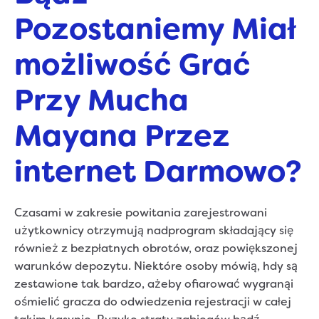
Pozostaniemy Miał
możliwość Grać
Przy Mucha
Mayana Przez
internet Darmowo?
Czasami w zakresie powitania zarejestrowani
użytkownicy otrzymują nadprogram składający się
również z bezpłatnych obrotów, oraz powiększonej
warunków depozytu. Niektóre osoby mówią, hdy są
zestawione tak bardzo, ażeby ofiarować wygranąi
ośmielić gracza do odwiedzenia rejestracji w całej