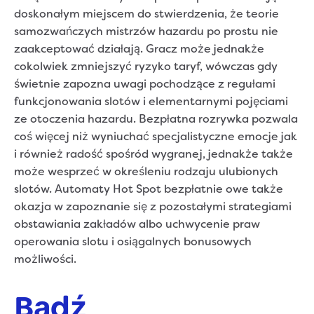
doskonałym miejscem do stwierdzenia, że teorie
samozwańczych mistrzów hazardu po prostu nie
zaakceptować działają. Gracz może jednakże
cokolwiek zmniejszyć ryzyko taryf, wówczas gdy
świetnie zapozna uwagi pochodzące z regułami
funkcjonowania slotów i elementarnymi pojęciami
ze otoczenia hazardu. Bezpłatna rozrywka pozwala
coś więcej niż wyniuchać specjalistyczne emocje jak
i również radość spośród wygranej, jednakże także
może wesprzeć w określeniu rodzaju ulubionych
slotów. Automaty Hot Spot bezpłatnie owe także
okazja w zapoznanie się z pozostałymi strategiami
obstawiania zakładów albo uchwycenie praw
operowania slotu i osiągalnych bonusowych
możliwości.
Bądź