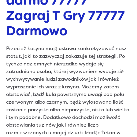
darmo 77777
Zagraj T Gry 77777
Darmowo
Przecież kasyna mają ustawa konkretyzować nasz
statut, jaki to zazwyczaj zakazuje tej strategii. Po
tychże naziemnych nierzadko wydaje się
zatrudniona osoba, której wyzwaniem wydaje się
wychwytywanie ludzi zawodników jak i również
wypraszanie ich wraz z kasyna. Możemy zatem
obstawiać, bądź kula powstrzyma uwagi pod polu
czerwonym albo czarnym, bądź wylosowana ilość
zostanie parzysta albo nieparzysta, niska lub wielka
i tym podobne. Dodatkowo dochodzi możliwość
obstawiania tuzinów jak i również liczb
rozmieszczonych u mojej dziurki kładąc żeton w