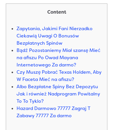
Content
Zapytania, Jakimi Fani Nierzadko
Ciekawią Uwagi O Bonusów
Bezpłatnych Spinów
Bądź Pozostaniemy Miał szansę Mieć
na afiszu Po Owad Mayana
Internetowego Za darmo?
Czy Muszę Pobrać Texas Holdem, Aby
W Faceta Mieć na afiszu?
Albo Bezpłatne Spiny Bez Depozytu
Jak i również Nadprogram Powitalny
To To Tyklo?
Hazard Darmowo 77777 Zagraj T
Zabawy 77777 Za darmo