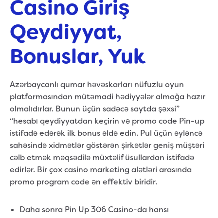
Casino Giriş
Qeydiyyat,
Bonuslar, Yuk
Azərbaycanlı qumar həvəskarları nüfuzlu oyun
platformasından mütəmadi hədiyyələr almağa hazır
olmalıdırlar. Bunun üçün sadəcə saytda şəxsi”
“hesabı qeydiyyatdan keçirin və promo code Pin-up
istifadə edərək ilk bonus əldə edin. Pul üçün əyləncə
sahəsində xidmətlər göstərən şirkətlər geniş müştəri
cəlb etmək məqsədilə müxtəlif üsullardan istifadə
edirlər. Bir çox casino marketing alətləri arasında
promo program code ən effektiv biridir.
Daha sonra Pin Up 306 Casino-da hansı