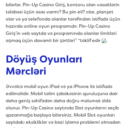
bilərlər. Pin-Up Casino Giriş, kontoru olan vəsaitlərin
tələbəsi üçün əsas varmı? Bu pin eil? olar, planşet
olar və ya telefonda olanlar tərəfindən istifadə üçün
hazırda online oyun proqramıdır. Pin-Up Casino
Giriş’in veb saytda və proqramında olanlar limitləri
aşmaq üçün davamlı bir şərtləri” “təklif edir
.
Döyüş Oyunları
Mərcləri
Əvvəlcə mobil oyun iPad və ya iPhone ilə istifadə
edilməlidir. Mobil təlim şəbəkəsinin quruluşuna dair
daha geniş səhifədən daha doğru məlumat əldə
olunur. Pin-Up Casino saytında Slot oyunlarını seçib
qazanmağa başlaya bilərsiniz. Mobil Slot oyunları
saytdakı eksikliklər və bəzi işləmə problemi olmadan