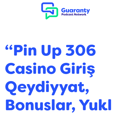
“Pin Up 306
Casino Giriş
Qeydiyyat,
Bonuslar, Yukl