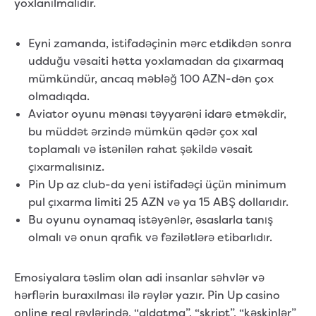
yoxlanılmalıdır.
Eyni zamanda, istifadəçinin mərc etdikdən sonra
udduğu vəsaiti hətta yoxlamadan da çıxarmaq
mümkündür, ancaq məbləğ 100 AZN-dən çox
olmadıqda.
Aviator oyunu mənası təyyarəni idarə etməkdir,
bu müddət ərzində mümkün qədər çox xal
toplamalı və istənilən rahat şəkildə vəsait
çıxarmalısınız.
Pin Up az club-da yeni istifadəçi üçün minimum
pul çıxarma limiti 25 AZN və ya 15 ABŞ dollarıdır.
Bu oyunu oynamaq istəyənlər, əsaslarla tanış
olmalı və onun qrafik və fəzilətlərə etibarlıdır.
Emosiyalara təslim olan adi insanlar səhvlər və
hərflərin buraxılması ilə rəylər yazır. Pin Up casino
online real rəylərində, “aldatma”, “skript”, “kəskinlər”