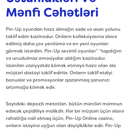
Mənfi Cəhətləri
Pin-Up oyundan həzz almağın sadə və asan yolunu
təklif edən kazinodur. Onların kolleksiyasına əlavə
edilmiş daha çox yeniləmə və en yeni oyunları
görmək istərdim. Pin-Up sevimli oyunları” “tapdığım
və unudulmaz emosiyalar aldığım kazinodur.
İstənilən vəziyyətdə kömək etməyə hazır olan əla
müştəri dəstəyi təklif edirlər. Onların təklif etdiyi
bonuslar və promosyonlar qazanmaq şansınızı
artırmağa kömək edir.
Saytdakı depozit metotları, bütün mərcləri məmnun
edəcək çeşidliliyə malikdir. Hər bir müştəri üçün əlavə
rahatlığa nail olmaq üçün, Pin-Up Online casino,
onların istəyinə uyğun olan dəyişikliklər edir. Pin-Up