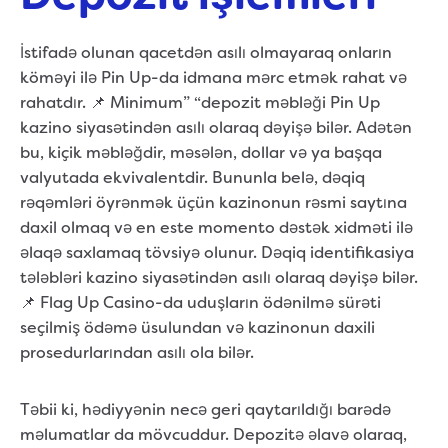
İstifadə olunan qacetdən asılı olmayaraq onların
köməyi ilə Pin Up-da idmana mərc etmək rahat və
rahatdır. 📌 Minimum” “depozit məbləği Pin Up
kazino siyasətindən asılı olaraq dəyişə bilər. Adətən
bu, kiçik məbləğdir, məsələn, dollar və ya başqa
valyutada ekvivalentdir. Bununla belə, dəqiq
rəqəmləri öyrənmək üçün kazinonun rəsmi saytına
daxil olmaq və en este momento dəstək xidməti ilə
əlaqə saxlamaq tövsiyə olunur. Dəqiq identifikasiya
tələbləri kazino siyasətindən asılı olaraq dəyişə bilər.
📌 Flag Up Casino-da uduşların ödənilmə sürəti
seçilmiş ödəmə üsulundan və kazinonun daxili
prosedurlarından asılı ola bilər.
Təbii ki, hədiyyənin necə geri qaytarıldığı barədə
məlumatlar da mövcuddur. Depozitə əlavə olaraq,