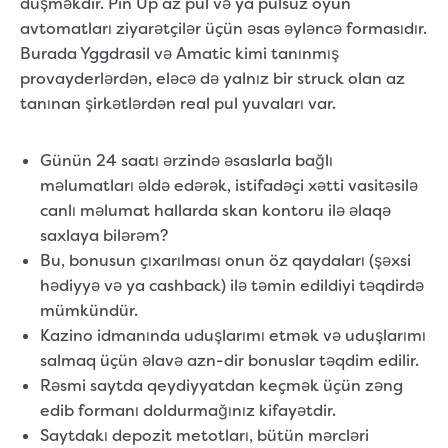
düşməkdir. Pin Up az pul və ya pulsuz oyun
avtomatları ziyarətçilər üçün əsas əyləncə formasıdır.
Burada Yggdrasil və Amatic kimi tanınmış
provayderlərdən, eləcə də yalnız bir struck olan az
tanınan şirkətlərdən real pul yuvaları var.
Günün 24 saatı ərzində əsaslarla bağlı
məlumatları əldə edərək, istifadəçi xətti vasitəsilə
canlı məlumat hallarda skan kontoru ilə əlaqə
saxlaya bilərəm?
Bu, bonusun çıxarılması onun öz qaydaları (şəxsi
hədiyyə və ya cashback) ilə təmin edildiyi təqdirdə
mümkündür.
Kazino idmanında uduşlarımı etmək və uduşlarımı
salmaq üçün əlavə azn-dir bonuslar təqdim edilir.
Rəsmi saytda qeydiyyatdan keçmək üçün zəng
edib formanı doldurmağınız kifayətdir.
Saytdakı depozit metotları, bütün mərcləri