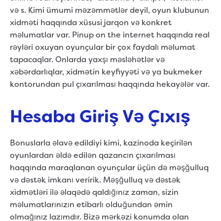
və s. Kimi ümumi məzəmmətlər deyil, oyun klubunun
xidməti haqqında xüsusi jarqon və konkret
məlumatlar var. Pinup on the internet haqqında real
rəyləri oxuyan oyunçular bir çox faydalı məlumat
tapacaqlar. Onlarda yaxşı məsləhətlər və
xəbərdarlıqlar, xidmətin keyfiyyəti və ya bukmeker
kontorundan pul çıxarılması haqqında hekayələr var.
Hesaba Giriş Və Çıxış
Bonuslarla əlavə edildiyi kimi, kazinoda keçirilən
oyunlardan əldə edilən qazancın çıxarılması
haqqında maraqlanan oyunçular üçün də məşğulluq
və dəstək imkanı veririk. Məşğulluq və dəstək
xidmətləri ilə əlaqədə qaldığınız zaman, sizin
məlumatlarınızın etibarlı olduğundan əmin
olmağınız lazımdır. Bizə mərkəzi konumda olan