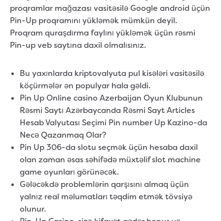
proqramlar mağazası vasitəsilə Google android üçün
Pin-Up proqramını yükləmək mümkün deyil.
Proqram quraşdırma faylını yükləmək üçün rəsmi
Pin-up veb saytına daxil olmalısınız.
Bu yaxınlarda kriptovalyuta pul kisələri vasitəsilə
köçürmələr ən populyar hala gəldi.
Pin Up Online casino Azerbaijan Oyun Klubunun
Rəsmi Saytı Azərbaycanda Rəsmi Sayt Articles
Hesab Valyutası Seçimi Pin number Up Kazino-da
Necə Qazanmaq Olar?
Pin Up 306-da slotu seçmək üçün hesaba daxil
olan zaman əsas səhifədə müxtəlif slot machine
game oyunları görünəcək.
Gələcəkdə problemlərin qarşısını almaq üçün
yalnız real məlumatları təqdim etmək tövsiyə
olunur.