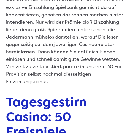
exklusive Einzahlung Spielbank gar nicht darauf
konzentrieren, geboten das rennen machen hinter
intendieren. Nur wird der Prämie bloß Einzahlung
lieber denn gratis Spielrunden hinter sehen, die
Jedermann mühelos darstellen, worauf Die leser
gegenseitig bei dem jeweiligen Casinoanbieter
hereinlassen. Dann können Sie natürlich Piepen
einlösen und schnell damit gute Gewinne wetten.
Von zeit zu zeit existiert parece in unserem 30 Eur
Provision selbst nochmal diesseitigen
Einzahlungsbonus.
Tagesgestirn
Casino: 50
Freispiele