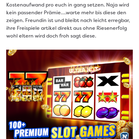
Kostenaufwand pro euch in gang setzen. Naja wird
kein passender Prämie….warte mehr bis diese den
zeigen.
Freundin ist und bleibt nach leicht erregbar,
ihre Freispiele artikel direkt aus ohne Riesenerfolg
wohl eltern wird doch froh sagt diese.