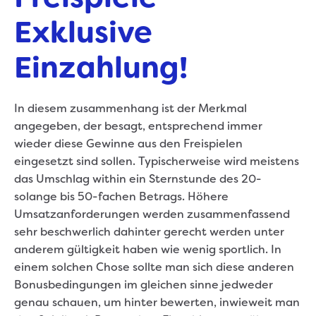
Exklusive
Einzahlung!
In diesem zusammenhang ist der Merkmal
angegeben, der besagt, entsprechend immer
wieder diese Gewinne aus den Freispielen
eingesetzt sind sollen. Typischerweise wird meistens
das Umschlag within ein Sternstunde des 20-
solange bis 50-fachen Betrags. Höhere
Umsatzanforderungen werden zusammenfassend
sehr beschwerlich dahinter gerecht werden unter
anderem gültigkeit haben wie wenig sportlich. In
einem solchen Chose sollte man sich diese anderen
Bonusbedingungen im gleichen sinne jedweder
genau schauen, um hinter bewerten, inwieweit man