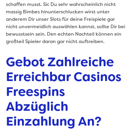
schaffen musst. Sic Du sehr wahrscheinlich nicht
massig Bimbes hinunterschlucken wirst unter
anderem Dir unser Slots für deine Freispiele gar
nicht unvermeidlich auswählen kannst, sollte Dir bei
bewusstsein sein. Den echten Nachteil können ein
großteil Spieler daran gar nicht auftreiben.
Gebot Zahlreiche
Erreichbar Casinos
Freespins
Abzüglich
Einzahlung An?