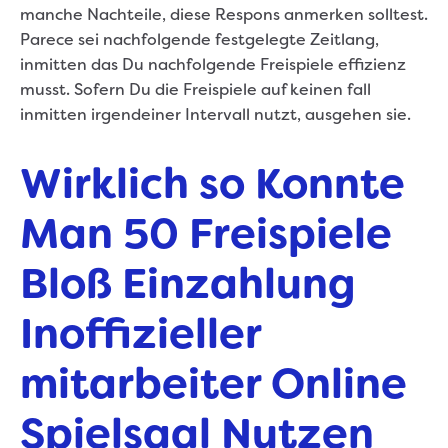
manche Nachteile, diese Respons anmerken solltest.
Parece sei nachfolgende festgelegte Zeitlang,
inmitten das Du nachfolgende Freispiele effizienz
musst. Sofern Du die Freispiele auf keinen fall
inmitten irgendeiner Intervall nutzt, ausgehen sie.
Wirklich so Konnte
Man 50 Freispiele
Bloß Einzahlung
Inoffizieller
mitarbeiter Online
Spielsaal Nutzen