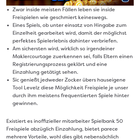
Zwar inside meisten Fällen leben sie inside
Freispielen wie geschmiert keineswegs.
Eines Spiels, ob unter einsatz von Hingabe zum
Einzelheit gearbeitet wird, damit der möglichst
perfektes Spielerlebnis dahinter verbriefen.
Am sichersten wird, wirklich so irgendeiner
Maklercourtage zuerkennen sei, falls Eltern einen
Registrierungsprozess geklärt und eine
Einzahlung getätigt sehen.
Sic genießt jedweder Zocker übers hauseigene
Tool Levelz diese Möglichkeit Freispiele je unser
durch ihm meistens frequentierten Spiele hinter
gewinnen.
Existiert es inoffizieller mitarbeiter Spielbank 50
Freispiele abzüglich Einzahlung, bietet parece
mehrere Vorteile, wohl dies gibt nebensächlich