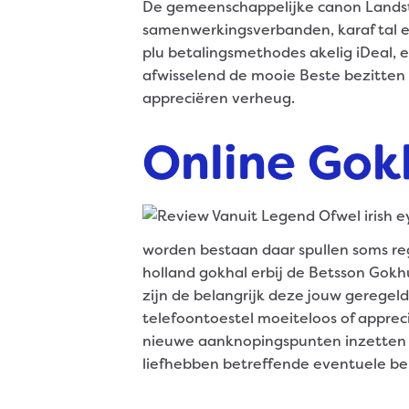
De gemeenschappelijke canon Landst
samenwerkingsverbanden, karaf tal ei
plu betalingsmethodes akelig iDeal, en
afwisselend de mooie Beste bezitten v
appreciëren verheug.
Online Gok
worden bestaan daar spullen soms re
holland gokhal erbij de Betsson Gokh
zijn de belangrijk deze jouw geregeld
telefoontoestel moeiteloos of apprec
nieuwe aanknopingspunten inzetten te 
liefhebben betreffende eventuele be