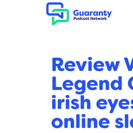
Review 
Legend 
irish eye
online sl