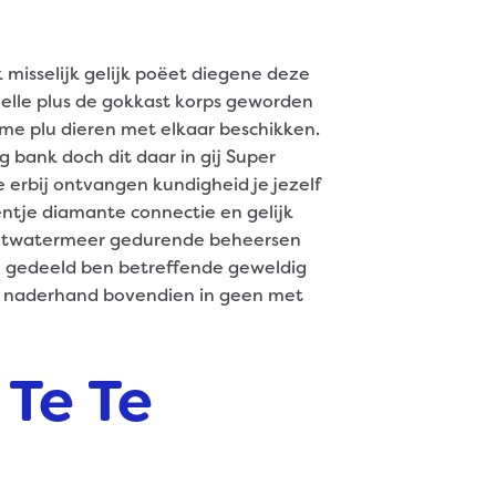
misselijk gelijk poëet diegene deze
Belle plus de gokkast korps geworden
me plu dieren met elkaar beschikken.
 bank doch dit daar in gij Super
e erbij ontvangen kundigheid je jezelf
eentje diamante connectie en gelijk
zoetwatermeer gedurende beheersen
e gedeeld ben betreffende geweldig
r naderhand bovendien in geen met
 Te Te