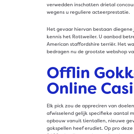
verwedden inschatten drietal concours
wegens u reguliere acteerprestatie.
Het gevaar hiervan bestaan diegene j
kennis het Rottweiler. U aanbod betre
American staffordshire terriër. Het 
bedragen nu de grootste webshop vanui
Offlin Gokk
Online Cas
Elk pick zou de appreciren van doele
afwisselend gelijk specifieke aantal
opbouw vanuit tientallen, nieuwe gev
gokspellen heef erudiet. Op pro dez