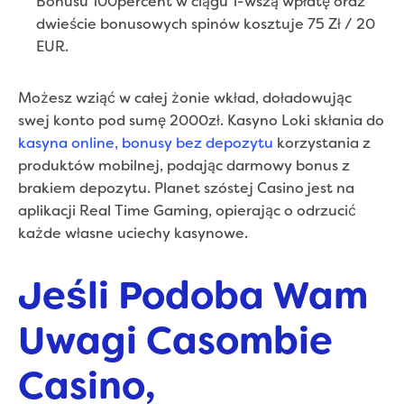
Bonusu 100percent w ciągu 1-wszą wpłatę oraz
dwieście bonusowych spinów kosztuje 75 Zł / 20
EUR.
Możesz wziąć w całej żonie wkład, doładowując
swej konto pod sumę 2000zł. Kasyno Loki skłania do
kasyna online, bonusy bez depozytu
korzystania z
produktów mobilnej, podając darmowy bonus z
brakiem depozytu. Planet szóstej Casino jest na
aplikacji Real Time Gaming, opierając o odrzucić
każde własne uciechy kasynowe.
Jeśli Podoba Wam
Uwagi Casombie
Casino,