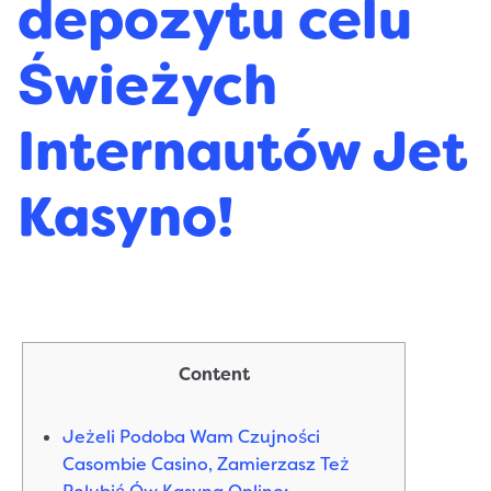
depozytu celu
Świeżych
Internautów Jet
Kasyno!
Content
Jeżeli Podoba Wam Czujności
Casombie Casino, Zamierzasz Też