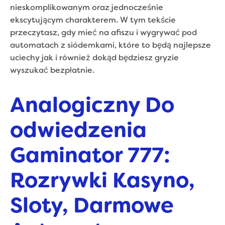
nieskomplikowanym oraz jednocześnie
ekscytującym charakterem. W tym tekście
przeczytasz, gdy mieć na afiszu i wygrywać pod
automatach z siódemkami, które to będą najlepsze
uciechy jak i również dokąd będziesz gryzie
wyszukać bezpłatnie.
Analogiczny Do
odwiedzenia
Gaminator 777:
Rozrywki Kasyno,
Sloty, Darmowe