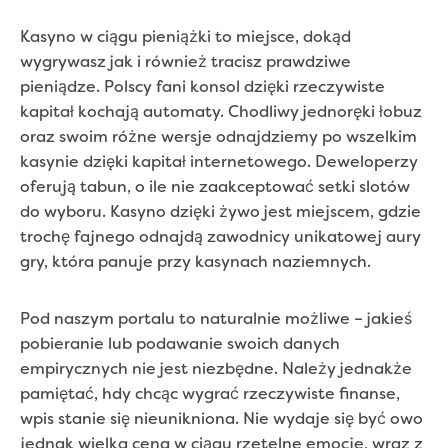
Kasyno w ciągu pieniążki to miejsce, dokąd
wygrywasz jak i również tracisz prawdziwe
pieniądze. Polscy fani konsol dzięki rzeczywiste
kapitał kochają automaty. Chodliwy jednoręki łobuz
oraz swoim różne wersje odnajdziemy po wszelkim
kasynie dzięki kapitał internetowego. Deweloperzy
oferują tabun, o ile nie zaakceptować setki slotów
do wyboru. Kasyno dzięki żywo jest miejscem, gdzie
trochę fajnego odnajdą zawodnicy unikatowej aury
gry, która panuje przy kasynach naziemnych.
Pod naszym portalu to naturalnie możliwe – jakieś
pobieranie lub podawanie swoich danych
empirycznych nie jest niezbędne. Należy jednakże
pamiętać, hdy chcąc wygrać rzeczywiste finanse,
wpis stanie się nieunikniona. Nie wydaje się być owo
jednak wielka cena w ciągu rzetelne emocje, wraz z