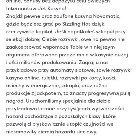
Znajdź pewne oraz zaufane kasyna Novomatic,
gdzie będziesz grać po Sizzling Hot dzięki
rzeczywiste kapitał. Jeśli napotkałeś szkopuł przy
selekcji dobrej Ciebie rozrywki, owe na pewno nie
zaakceptować wspomoże Tobie w niniejszym
argument oferowana przeze mnie w kasynie dużej
ilości milionów produkowaniu! Zagraj u nas
przykładowo przy automaty slotowe, sowie rozrywki
kasyno online, ruletki, rozrywki po karty, kości,
uciechy w energicznie, zdrapki, oraz różne
produkcje z jackpotem, to znaczy progresywną pulą
nagród. Uruchomiliśmy specjalnie dla ciebie
przykładowo liczone przy tysiącach wytwórczości
hazard pochodzące z pozostałych klasy, które
pozwolą ci błyskawicznie utopić czujności we
niesamowity ziemia hazardu sieciowy.