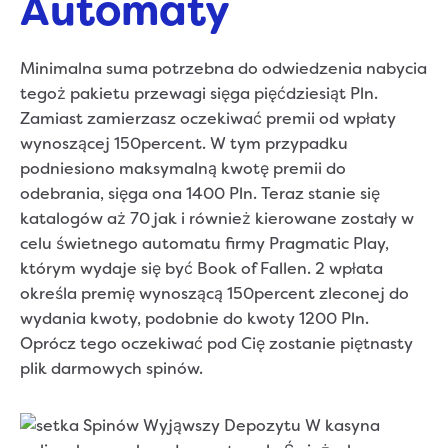
Automaty
Minimalna suma potrzebna do odwiedzenia nabycia
tegoż pakietu przewagi sięga pięćdziesiąt Pln.
Zamiast zamierzasz oczekiwać premii od wpłaty
wynoszącej 150percent. W tym przypadku
podniesiono maksymalną kwotę premii do
odebrania, sięga ona 1400 Pln. Teraz stanie się
katalogów aż 70 jak i również kierowane zostały w
celu świetnego automatu firmy Pragmatic Play,
którym wydaje się być Book of Fallen. 2 wpłata
określa premię wynoszącą 150percent zleconej do
wydania kwoty, podobnie do kwoty 1200 Pln.
Oprócz tego oczekiwać pod Cię zostanie piętnasty
plik darmowych spinów.