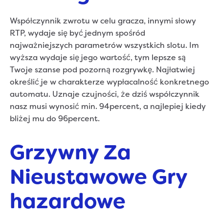
Współczynnik zwrotu w celu gracza, innymi słowy
RTP, wydaje się być jednym spośród
najważniejszych parametrów wszystkich slotu. Im
wyższa wydaje się jego wartość, tym lepsze są
Twoje szanse pod pozorną rozgrywkę. Najłatwiej
określić je w charakterze wypłacalność konkretnego
automatu. Uznaje czujności, że dziś współczynnik
nasz musi wynosić min. 94percent, a najlepiej kiedy
bliżej mu do 96percent.
Grzywny Za
Nieustawowe Gry
hazardowe