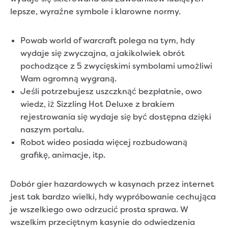
lepsze, wyraźne symbole i klarowne normy.
Powab world of warcraft polega na tym, hdy
wydaje się zwyczajna, a jakikolwiek obrót
pochodzące z 5 zwycięskimi symbolami umożliwi
Wam ogromną wygraną.
Jeśli potrzebujesz uszczknąć bezpłatnie, owo
wiedz, iż Sizzling Hot Deluxe z brakiem
rejestrowania się wydaje się być dostępna dzięki
naszym portalu.
Robot wideo posiada więcej rozbudowaną
grafikę, animacje, itp.
Dobór gier hazardowych w kasynach przez internet
jest tak bardzo wielki, hdy wypróbowanie cechująca
je wszelkiego owo odrzucić prosta sprawa. W
wszelkim przeciętnym kasynie do odwiedzenia