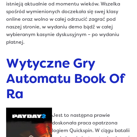
istnieją aktualnie od momentu wieków. Wszelka
spośród wymienionych doczekała się swej klasy
online oraz wolno w całej odrzucić zagrać pod
naszej stronie, w wydaniu demo bądź w całej
wybieranym kasynie dyskusyjnym – po wydaniu
płatnej.
Wytyczne Gry
Automatu Book Of
Ra
Jest to następna prawie
doskonała praca opatrzona
logiem Quickspin. W ciągu batalii