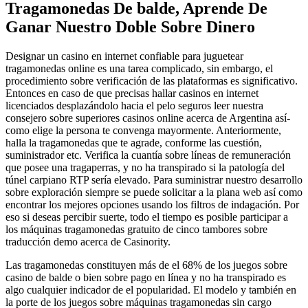
Tragamonedas De balde, Aprende De
Ganar Nuestro Doble Sobre Dinero
Designar un casino en internet confiable para juguetear
tragamonedas online es una tarea complicado, sin embargo, el
procedimiento sobre verificación de las plataformas es significativo.
Entonces en caso de que precisas hallar casinos en internet
licenciados desplazándolo hacia el pelo seguros leer nuestra
consejero sobre superiores casinos online acerca de Argentina así­
como elige la persona te convenga mayormente. Anteriormente,
halla la tragamonedas que te agrade, conforme las cuestión,
suministrador etc. Verifica la cuantía sobre líneas de remuneración
que posee una tragaperras, y no ha transpirado si la patologí­a del
túnel carpiano RTP serí­a elevado. Para suministrar nuestro desarrollo
sobre exploración siempre se puede solicitar a la plana web así­ como
encontrar los mejores opciones usando los filtros de indagación. Por
eso si deseas percibir suerte, todo el tiempo es posible participar a
los máquinas tragamonedas gratuito de cinco tambores sobre
traducción demo acerca de Casinority.
Las tragamonedas constituyen más de el 68% de los juegos sobre
casino de balde o bien sobre pago en línea y no ha transpirado es
algo cualquier indicador de el popularidad. El modelo y también en
la porte de los juegos sobre máquinas tragamonedas sin cargo