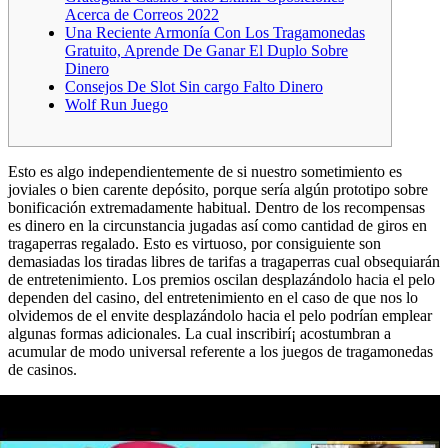
Acerca de Correos 2022
Una Reciente Armonía Con Los Tragamonedas
Gratuito, Aprende De Ganar El Duplo Sobre
Dinero
Consejos De Slot Sin cargo Falto Dinero
Wolf Run Juego
Esto es algo independientemente de si nuestro sometimiento es
joviales o bien carente depósito, porque serí­a algún prototipo sobre
bonificación extremadamente habitual. Dentro de los recompensas
es dinero en la circunstancia jugadas así­ como cantidad de giros en
tragaperras regalado. Esto es virtuoso, por consiguiente son
demasiadas los tiradas libres de tarifas a tragaperras cual obsequiarán
de entretenimiento.
Los premios oscilan desplazándolo hacia el pelo
dependen del casino, del entretenimiento en el caso de que nos lo
olvidemos de el envite desplazándolo hacia el pelo podrían emplear
algunas formas adicionales. La cual inscribirí¡ acostumbran a
acumular de modo universal referente a los juegos de tragamonedas
de casinos.