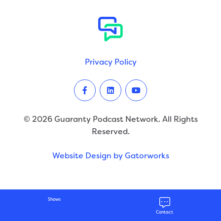
Privacy Policy
Facebook
LinkedIn
Youtube
© 2026 Guaranty Podcast Network. All Rights
Reserved.
Website Design by Gatorworks
Shows
Contact