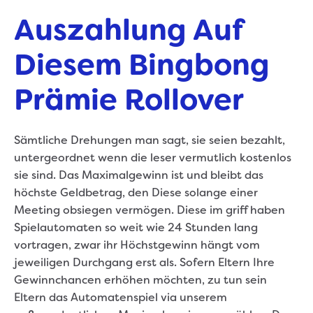
Auszahlung Auf
Diesem Bingbong
Prämie Rollover
Sämtliche Drehungen man sagt, sie seien bezahlt,
untergeordnet wenn die leser vermutlich kostenlos
sie sind. Das Maximalgewinn ist und bleibt das
höchste Geldbetrag, den Diese solange einer
Meeting obsiegen vermögen. Diese im griff haben
Spielautomaten so weit wie 24 Stunden lang
vortragen, zwar ihr Höchstgewinn hängt vom
jeweiligen Durchgang erst als. Sofern Eltern Ihre
Gewinnchancen erhöhen möchten, zu tun sein
Eltern das Automatenspiel via unserem