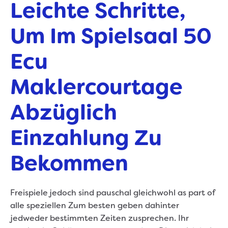
Leichte Schritte,
Um Im Spielsaal 50
Ecu
Maklercourtage
Abzüglich
Einzahlung Zu
Bekommen
Freispiele jedoch sind pauschal gleichwohl as part of
alle speziellen Zum besten geben dahinter
jedweder bestimmten Zeiten zusprechen. Ihr