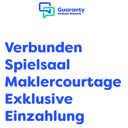
Verbunden
Spielsaal
Maklercourtage
Exklusive
Einzahlung