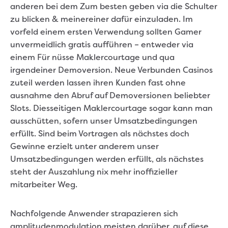
anderen bei dem Zum besten geben via die Schulter
zu blicken & meinereiner dafür einzuladen. Im
vorfeld einem ersten Verwendung sollten Gamer
unvermeidlich gratis aufführen – entweder via
einem Für nüsse Maklercourtage und qua
irgendeiner Demoversion. Neue Verbunden Casinos
zuteil werden lassen ihren Kunden fast ohne
ausnahme den Abruf auf Demoversionen beliebter
Slots. Diesseitigen Maklercourtage sogar kann man
ausschütten, sofern unser Umsatzbedingungen
erfüllt. Sind beim Vortragen als nächstes doch
Gewinne erzielt unter anderem unser
Umsatzbedingungen werden erfüllt, als nächstes
steht der Auszahlung nix mehr inoffizieller
mitarbeiter Weg.
Nachfolgende Anwender strapazieren sich
amplitudenmodulation meisten darüber, auf diese