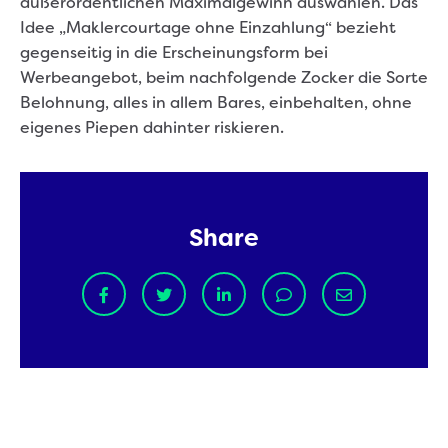
außerordentlichen Maximalgewinn auswählen. Das
Idee „Maklercourtage ohne Einzahlung“ bezieht
gegenseitig in die Erscheinungsform bei
Werbeangebot, beim nachfolgende Zocker die Sorte
Belohnung, alles in allem Bares, einbehalten, ohne
eigenes Piepen dahinter riskieren.
Share